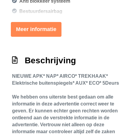
Anti blokkeer systeem
Bestuurdersairbag
Brake assist system
Meer informatie
Elektronische remkrachtverdeling
Hoofd airbag(s) achter
Hoofd airbag(s) voor
Beschrijving
Knie airbag(s)
Passagiersairbag
NIEUWE APK* NAP* AIRCO* TREKHAAK*
Elektrische buitenspiegels* AUX* ECO* 5Deurs
Zij airbag(s) voor
Exterieur
We hebben ons uiterste best gedaan om alle
informatie in deze advertentie correct weer te
Buitenspiegels elektrisch verstelbaar
geven. Er kunnen echter geen rechten worden
ontleend aan de verstrekte informatie in de
Buitenspiegels verwarmbaar
advertentie. Vertrouw niet alleen op deze
Centrale vergrendeling met
informatie maar controleer altijd zelf de zaken