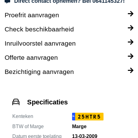
Direct contact opnemen? Bel 0641145327!
Proefrit aanvragen
Check beschikbaarheid
Inruilvoorstel aanvragen
Offerte aanvragen
Bezichtiging aanvragen
Specificaties
Kenteken
25HTR5
NL
BTW of Marge
Marge
Datum eerste toelating
13-03-2009