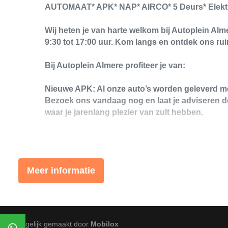
AUTOMAAT* APK* NAP* AIRCO* 5 Deurs* Elektr
Wij heten je van harte welkom bij Autoplein Al
9:30 tot 17:00 uur. Kom langs en ontdek ons r
Bij Autoplein Almere profiteer je van:
Nieuwe APK: Al onze auto’s worden geleverd me
Bezoek ons vandaag nog en laat je adviseren d
waar je jarenlang plezier van zult hebben.
Wij zien je graag in onze showroom!
Meer informatie
We hebben ons uiterste best gedaan om alle inf
verstrekte informatie in de advertentie. Vertrouw
beslissing zouden kunnen beïnvloeden. Neem c
Mogelijk gemaakt door
Mobilox