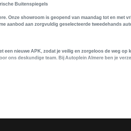
ische Buitenspiegels
mere. Onze showroom is geopend van maandag tot en met vri
uime aanbod aan zorgvuldig geselecteerde tweedehands auto
t een nieuwe APK, zodat je veilig en zorgeloos de weg op k
oor ons deskundige team. Bij Autoplein Almere ben je verze
ormatie in deze advertentie correct weer te geven. Er kun
 niet alleen op deze informatie maar controleer altijd zelf de
ontact op met de verkoper voor aanvullende vragen.