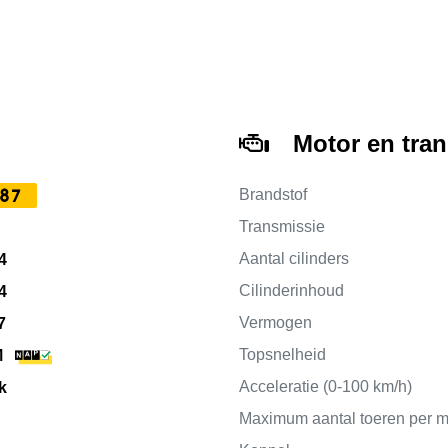
Motor en tra
87
Brandstof
Transmissie
Aantal cilinders
4
Cilinderinhoud
4
Vermogen
7
Topsnelheid
M
Acceleratie (0-100 km/h)
k
Maximum aantal toeren per m