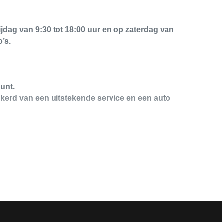
jdag van 9:30 tot 18:00 uur en op zaterdag van
’s.
unt.
kerd van een uitstekende service en een auto
nen echter geen rechten worden ontleend aan de
 zaken welke voor jou belangrijk zijn en je