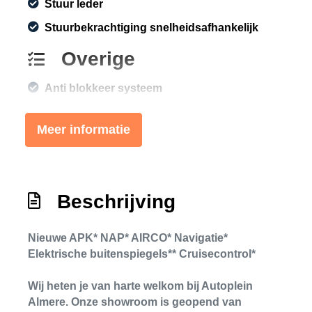
Stuur leder
Stuurbekrachtiging snelheidsafhankelijk
Overige
Anti blokkeer systeem
Anti doorslip regeling
Meer informatie
Bestuurdersairbag
Bluetooth
Elektronisch sper differentieel
Beschrijving
Elektronisch stabiliteits programma
Hoofd airbag(s) achter
Nieuwe APK* NAP* AIRCO* Navigatie*
Elektrische buitenspiegels** Cruisecontrol*
Hoofd airbag(s) voor
Passagiersairbag
Wij heten je van harte welkom bij Autoplein
Zij airbag(s) voor
Almere. Onze showroom is geopend van