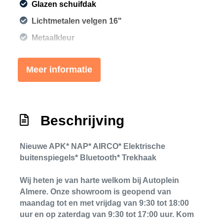
Glazen schuifdak
Lichtmetalen velgen 16"
Metaalkleur
Onderhoudsboekje
Meer informatie
Onderhoudsboekje
Panoramadak
Sportvelgen
Beschrijving
Trekhaak
Trekhaak met afneembare kogel
Nieuwe APK* NAP* AIRCO* Elektrische
Interieur
buitenspiegels* Bluetooth* Trekhaak
Wij heten je van harte welkom bij Autoplein
Achterstoelen uitneembaar
Almere. Onze showroom is geopend van
Airco
maandag tot en met vrijdag van 9:30 tot 18:00
uur en op zaterdag van 9:30 tot 17:00 uur. Kom
Aluminium interieur afwerking