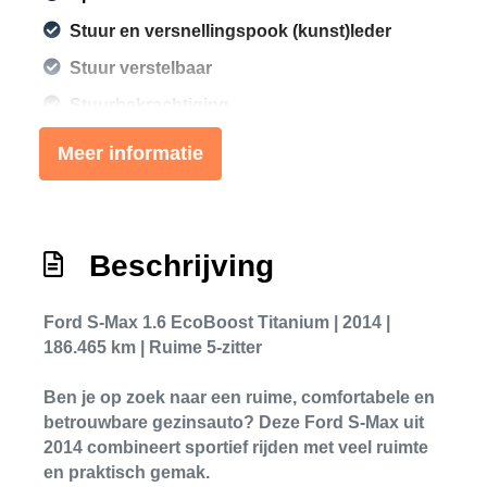
Stuur en versnellingspook (kunst)leder
Stuur verstelbaar
Stuurbekrachtiging
Exterieur
Meer informatie
Buitenspiegels elektrisch verstel- en
verwarmbaar
Beschrijving
Buitenspiegels met verlichting
Centrale vergrendeling met
Ford S-Max 1.6 EcoBoost Titanium | 2014 |
afstandsbediening
186.465 km | Ruime 5-zitter
Chroom delen exterieur
Ben je op zoek naar een ruime, comfortabele en
Dimlichten automatisch
betrouwbare gezinsauto? Deze
Ford S-Max uit
Led dagrijverlichting
2014
combineert sportief rijden met veel ruimte
en praktisch gemak.
Lichtmetalen velgen 17"