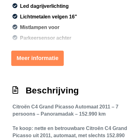
Led dagrijverlichting
Lichtmetalen velgen 16"
Mistlampen voor
Parkeersensor achter
Warmtewerende voorruit
Meer informatie
Overige
Anti blokkeer systeem
Anti doorslip regeling
Beschrijving
Bestuurdersairbag
Citroën C4 Grand Picasso Automaat 2011 – 7
Bluetooth
persoons – Panoramadak – 152.990 km
Elektronisch stabiliteits programma
Te koop: nette en betrouwbare
Citroën C4 Grand
Elektronische remkrachtverdeling
Picasso
uit
2011
, automaat, met slechts
152.890
Hoofd airbag(s) achter