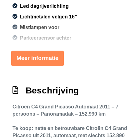
Led dagrijverlichting
Lichtmetalen velgen 16"
Mistlampen voor
Parkeersensor achter
Warmtewerende voorruit
Meer informatie
Overige
Anti blokkeer systeem
Anti doorslip regeling
Beschrijving
Bestuurdersairbag
Citroën C4 Grand Picasso Automaat 2011 – 7
Bluetooth
persoons – Panoramadak – 152.990 km
Elektronisch stabiliteits programma
Te koop: nette en betrouwbare
Citroën C4 Grand
Elektronische remkrachtverdeling
Picasso
uit
2011
, automaat, met slechts
152.890
Hoofd airbag(s) achter