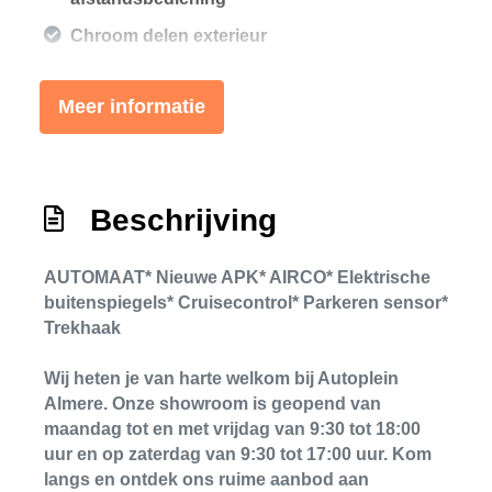
Chroom delen exterieur
Dakrails
Meer informatie
Dimlichten automatisch
Extra getint glas achter
Getint glas
Beschrijving
Lichtmetalen velgen 16"
Mistlampen voor
AUTOMAAT* Nieuwe APK* AIRCO* Elektrische
Mistlampen voor adaptief
buitenspiegels* Cruisecontrol* Parkeren sensor*
Trekhaak
Onderhoudsboekje
Sportvelgen
Wij heten je van harte welkom bij Autoplein
Almere. Onze showroom is geopend van
Trekhaak
maandag tot en met vrijdag van 9:30 tot 18:00
Trekhaak met afneembare kogel
uur en op zaterdag van 9:30 tot 17:00 uur. Kom
langs en ontdek ons ruime aanbod aan
Warmtewerend glas