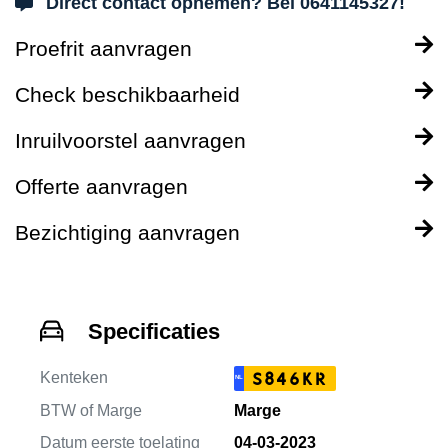
Direct contact opnemen? Bel 0641145327!
Proefrit aanvragen
Check beschikbaarheid
Inruilvoorstel aanvragen
Offerte aanvragen
Bezichtiging aanvragen
Specificaties
Kenteken
S846KR
NL
BTW of Marge
Marge
Datum eerste toelating
04-03-2023