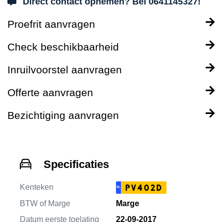
Direct contact opnemen? Bel 0641145327!
Proefrit aanvragen
Check beschikbaarheid
Inruilvoorstel aanvragen
Offerte aanvragen
Bezichtiging aanvragen
Specificaties
Kenteken
PV402D
NL
BTW of Marge
Marge
Datum eerste toelating
22-09-2017