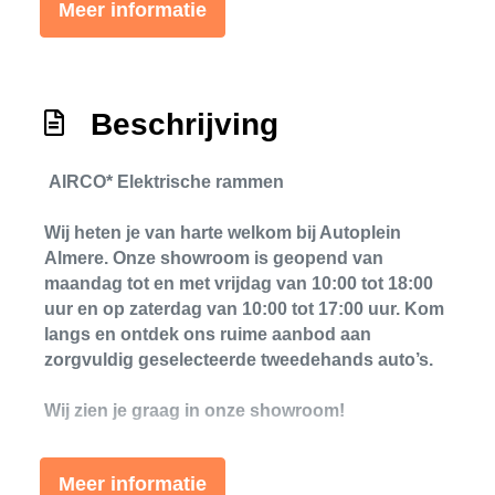
Meer informatie
Zij airbag(s) voor
Exterieur
Centrale vergrendeling met
Beschrijving
afstandsbediening
Lichtmetalen velgen 14"
AIRCO
* Elektrische rammen
Metaalkleur
Wij heten je van harte welkom bij Autoplein
Almere. Onze showroom is geopend van
maandag tot en met vrijdag van 10:00 tot 18:00
uur en op zaterdag van 10:00 tot 17:00 uur. Kom
langs en ontdek ons ruime aanbod aan
zorgvuldig geselecteerde tweedehands auto’s.
Wij zien je graag in onze showroom!
Meer informatie
We hebben ons uiterste best gedaan om alle