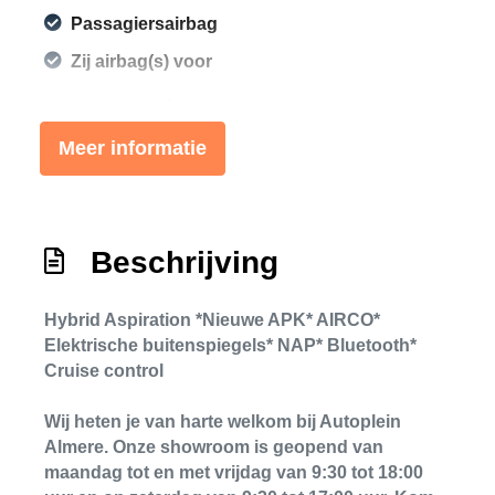
Passagiersairbag
Zij airbag(s) voor
Interieur
Meer informatie
Achterbank in delen neerklapbaar
Airco
Bestuurdersstoel in hoogte verstelbaar
Beschrijving
Electronic climate control
Elektrische ramen voor
Hybrid Aspiration *Nieuwe APK* AIRCO*
Elektrische buitenspiegels* NAP* Bluetooth*
Stuur verstelbaar
Cruise control
Stuurbekrachtiging
Wij heten je van harte welkom bij Autoplein
Exterieur
Almere. Onze showroom is geopend van
maandag tot en met vrijdag van 9:30 tot 18:00
Buitenspiegels elektrisch verstelbaar