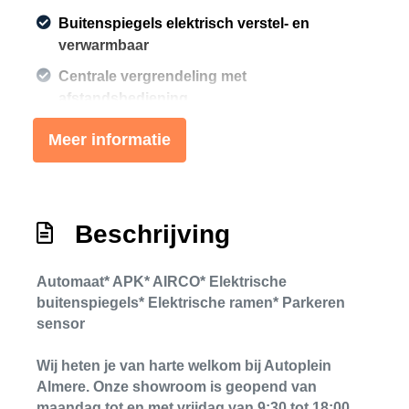
Buitenspiegels elektrisch verstel- en
verwarmbaar
Centrale vergrendeling met
afstandsbediening
Mistlampen voor
Meer informatie
Onderhoudsboekje
Interieur
Beschrijving
Airco
Elektrische ramen achter
Automaat* APK* AIRCO* Elektrische
Elektrische ramen voor
buitenspiegels* Elektrische ramen* Parkeren
sensor
Stuurbekrachtiging
Wij heten je van harte welkom bij Autoplein
Almere. Onze showroom is geopend van
maandag tot en met vrijdag van 9:30 tot 18:00