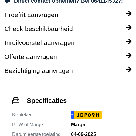
Direct contact opnemen? Bel 0641145327!
Proefrit aanvragen
Check beschikbaarheid
Inruilvoorstel aanvragen
Offerte aanvragen
Bezichtiging aanvragen
Specificaties
Kenteken
JDP09H
NL
BTW of Marge
Marge
Datum eerste toelating
04-09-2025